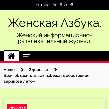
Skip
Четверг, Авг 6, 2026
to
content
Женская Азбука.
Женский информационно-
развлекательный журнал.
Home
Здоровье
Врач объяснила, как избежать обострения
варикоза летом
Здоровье