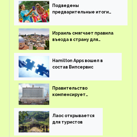
Подведены
предварительные итоги
детского кешбэка
Израиль смягчает правила
въезда в страну для
иностранцев
Hamilton Apps вошел в
состав Випсервис
Правительство
компенсирует
туроператорам затраты на
вывоз россиян из-за рубежа
Лаос открывается
для туристов