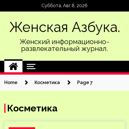
Skip
Суббота, Авг 8, 2026
to
content
Женская Азбука.
Женский информационно-
развлекательный журнал.
Home
Косметика
Page 7
Косметика