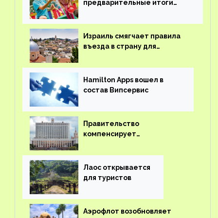
предварительные итоги
детского кешбэка
Израиль смягчает правила
въезда в страну для
иностранцев
Hamilton Apps вошел в
состав Випсервис
Правительство
компенсирует
туроператорам затраты на
вывоз россиян из-за рубежа
Лаос открывается
для туристов
Аэрофлот возобновляет