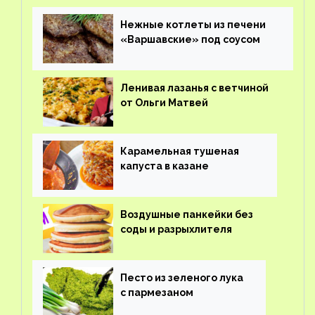
Нежные котлеты из печени
«Варшавские» под соусом
Ленивая лазанья с ветчиной
от Ольги Матвей
Карамельная тушеная
капуста в казане
Воздушные панкейки без
соды и разрыхлителя
Песто из зеленого лука
с пармезаном