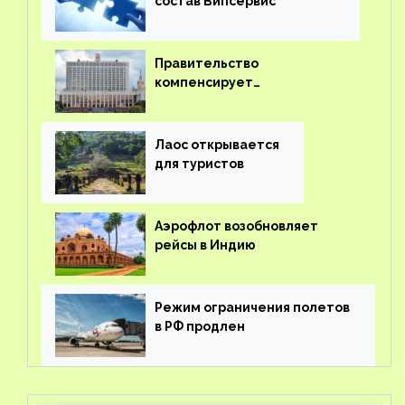
состав Випсервис
Правительство
компенсирует
туроператорам затраты на
вывоз россиян из-за рубежа
Лаос открывается
для туристов
Аэрофлот возобновляет
рейсы в Индию
Режим ограничения полетов
в РФ продлен