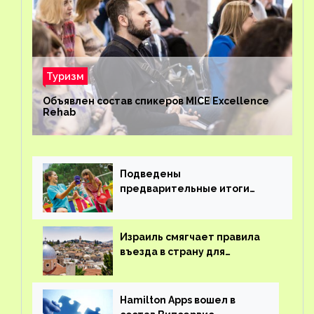
Туризм
Объявлен состав спикеров MICE Excellence
Rehab
Подведены
предварительные итоги
детского кешбэка
Израиль смягчает правила
въезда в страну для
иностранцев
Hamilton Apps вошел в