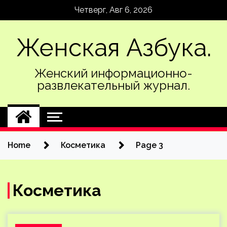
Skip
Четверг, Авг 6, 2026
to
content
Женская Азбука.
Женский информационно-
развлекательный журнал.
Home
Косметика
Page 3
Косметика