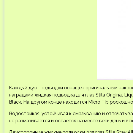
Каждый дуэт подводки оснащен оригинальным наконе
наградами жидкая подводка для глаз Stila Original Li
Black. На другом конце находится Micro Tip роскош
Водостойкая, устойчивая к смазыванию и отпечатыва
не размазывается и остается на месте весь день и всю
Двусторонние жидкие подводки для глаз Stila Stay A