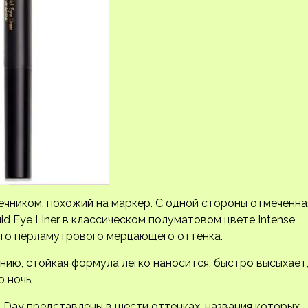
чником, похожий на маркер. С одной стороны отмеченна
quid Eye Liner в классическом полуматовом цвете Intense
ного перламутрового мерцающего оттенка.
нию, стойкая формула легко наносится, быстро высыхает
 ночь.
ll Day представлены в шести оттенках, названия которых