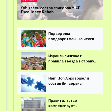
Объявлен состав спикеров MICE
Excellence Rehab
Подведены
предварительные итоги
детского кешбэка
Израиль смягчает
правила въезда в страну
для иностранцев
Hamilton Apps вошел в
состав Випсервис
Правительство
компенсирует