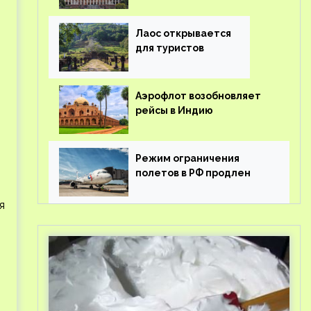
туроператорам затраты
на вывоз россиян из-за
рубежа
Лаос открывается
для туристов
Аэрофлот возобновляет
рейсы в Индию
Режим ограничения
полетов в РФ продлен
я
,