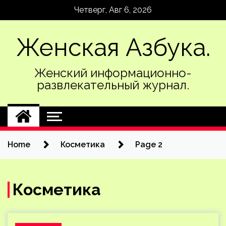
Skip
Четверг, Авг 6, 2026
to
content
Женская Азбука.
Женский информационно-
развлекательный журнал.
Home
Косметика
Page 2
Косметика