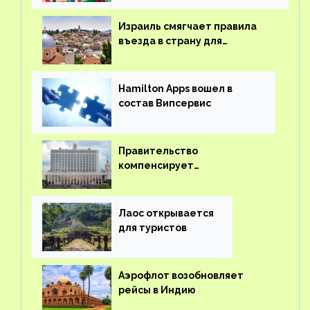
Израиль смягчает правила
въезда в страну для
иностранцев
Hamilton Apps вошел в
состав Випсервис
Правительство
компенсирует
туроператорам затраты на
вывоз россиян из-за рубежа
Лаос открывается
для туристов
Аэрофлот возобновляет
рейсы в Индию