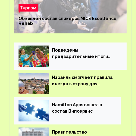
Туризм
Объявлен состав спикеров MICE Excellence
Rehab
Подведены
предварительные итоги
детского кешбэка
Израиль смягчает правила
въезда в страну для
иностранцев
Hamilton Apps вошел в
состав Випсервис
Правительство