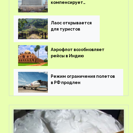
компенсирует
туроператорам затраты на
вывоз россиян из-за рубежа
Лаос открывается
для туристов
Аэрофлот возобновляет
рейсы в Индию
Режим ограничения полетов
в РФ продлен