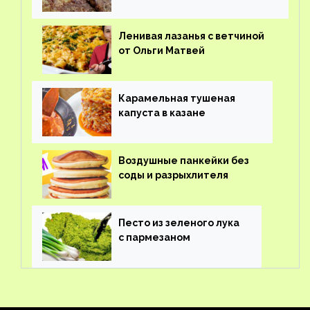
Ленивая лазанья с ветчиной
от Ольги Матвей
Карамельная тушеная
капуста в казане
Воздушные панкейки без
соды и разрыхлителя
Песто из зеленого лука
с пармезаном