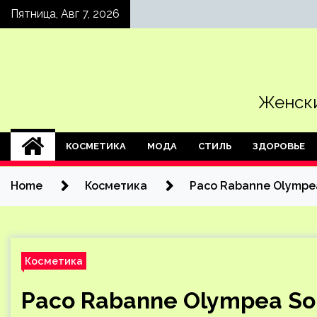
Skip
Пятница, Авг 7, 2026
to
content
Женски
КОСМЕТИКА
МОДА
СТИЛЬ
ЗДОРОВЬЕ
Home
Косметика
Paco Rabanne Olympea
Косметика
Paco Rabanne Olympea Sol