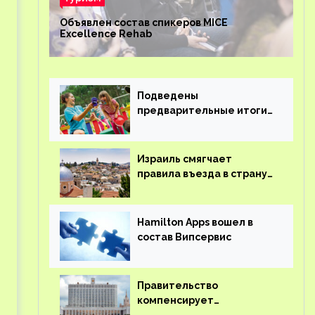
Объявлен состав спикеров MICE
Excellence Rehab
Подведены
предварительные итоги
детского кешбэка
Израиль смягчает
правила въезда в страну
для иностранцев
Hamilton Apps вошел в
состав Випсервис
Правительство
компенсирует