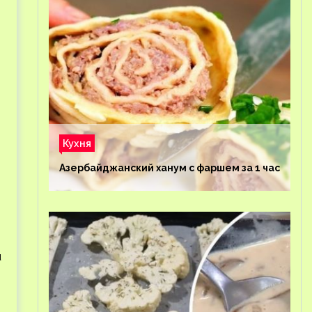
Кухня
Азербайджанский ханум с фаршем за 1 час
u