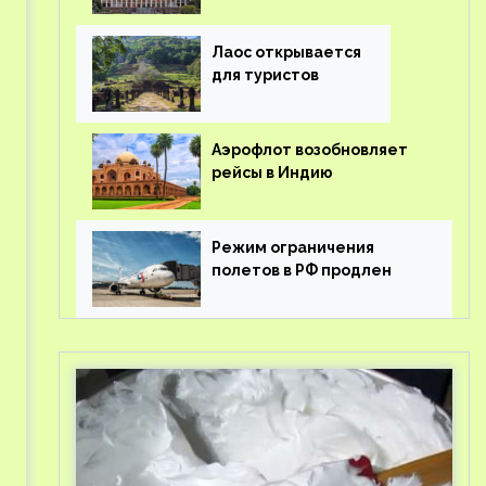
туроператорам затраты
на вывоз россиян из-за
рубежа
Лаос открывается
для туристов
Аэрофлот возобновляет
рейсы в Индию
Режим ограничения
полетов в РФ продлен