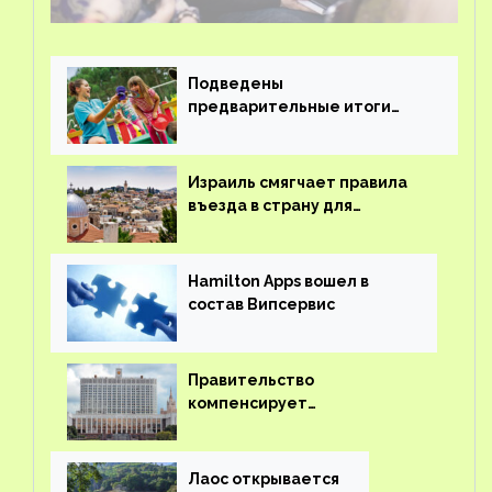
Подведены
предварительные итоги
детского кешбэка
Израиль смягчает правила
въезда в страну для
иностранцев
Hamilton Apps вошел в
состав Випсервис
Правительство
компенсирует
туроператорам затраты на
вывоз россиян из-за рубежа
Лаос открывается