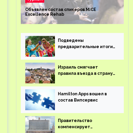
Объявлен состав спикеров MICE
Excellence Rehab
Подведены
предварительные итоги
детского кешбэка
Израиль смягчает
правила въезда в страну
для иностранцев
Hamilton Apps вошел в
состав Випсервис
Правительство
компенсирует