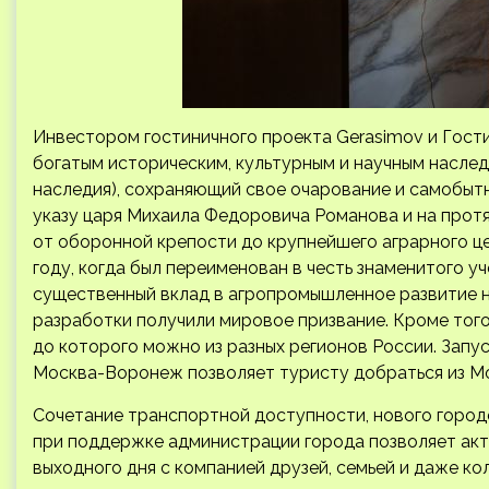
Инвестором гостиничного проекта Gerasimov и Гости
богатым историческим, культурным и научным наслед
наследия), сохраняющий свое очарование и самобытно
указу царя Михаила Федоровича Романова и на протя
от оборонной крепости до крупнейшего аграрного це
году, когда был переименован в честь знаменитого у
существенный вклад в агропромышленное развитие не 
разработки получили мировое призвание. Кроме того
до которого можно из разных регионов России. Зап
Москва-Воронеж позволяет туристу добраться из Мос
Сочетание транспортной доступности, нового городс
при поддержке администрации города позволяет акт
выходного дня с компанией друзей, семьей и даже ко