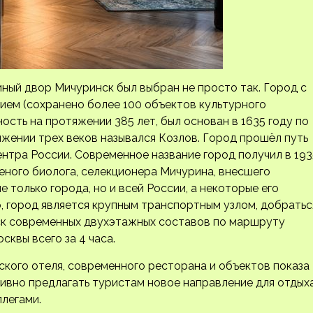
ный двор Мичуринск был выбран не просто так. Город с
ием (сохранено более 100 объектов культурного
сть на протяжении 385 лет, был основан в 1635 году по
жении трех веков назывался Козлов. Город прошёл путь
нтра России. Современное название город получил в 193
ченого биолога, селекционера Мичурина, внесшего
только города, но и всей России, а некоторые его
, город является крупным транспортным узлом, добратьс
уск современных двухэтажных составов по маршруту
квы всего за 4 часа.
кого отеля, современного ресторана и объектов показа
ивно предлагать туристам новое направление для отдых
ллегами.