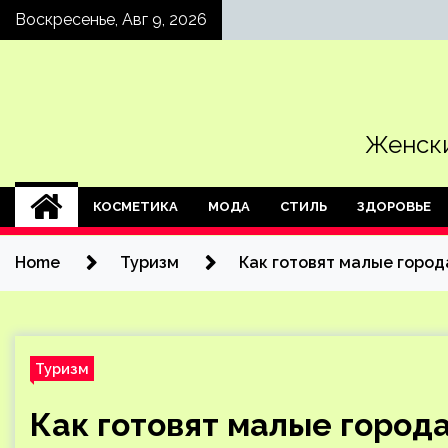
Skip
Воскресенье, Авг 9, 2026
to
content
Женски
КОСМЕТИКА
МОДА
СТИЛЬ
ЗДОРОВЬЕ
Home
Туризм
Как готовят малые город
Туризм
Как готовят малые город