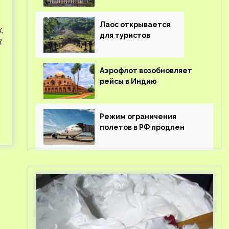
туроператорам затраты
на вывоз россиян из-за
рубежа
Лаос открывается
,
для туристов
В
Аэрофлот возобновляет
рейсы в Индию
Режим ограничения
полетов в РФ продлен