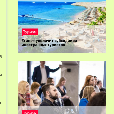
Туризм
Египет увеличит субсидии за
иностранных туристов
5
я
а
Туризм