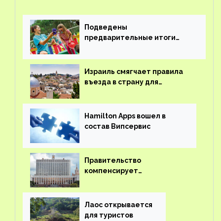
Подведены
предварительные итоги
детского кешбэка
Израиль смягчает правила
въезда в страну для
иностранцев
Hamilton Apps вошел в
состав Випсервис
Правительство
компенсирует
туроператорам затраты на
вывоз россиян из-за рубежа
Лаос открывается
для туристов