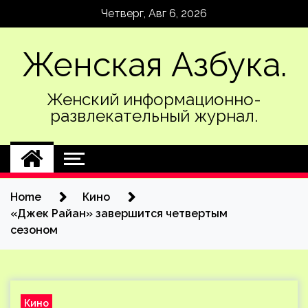
Skip
Четверг, Авг 6, 2026
to
content
Женская Азбука.
Женский информационно-
развлекательный журнал.
Home
Кино
«Джек Райан» завершится четвертым
сезоном
Кино