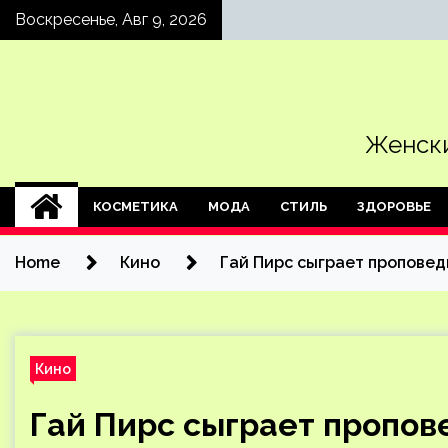
Skip
Воскресенье, Авг 9, 2026
to
content
Женски
КОСМЕТИКА
МОДА
СТИЛЬ
ЗДОРОВЬЕ
Home
Кино
Гай Пирс сыграет проповед
Кино
Гай Пирс сыграет пропов