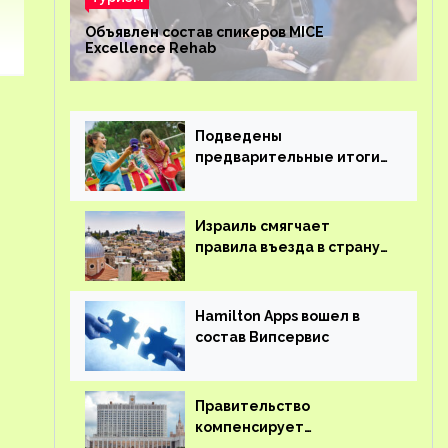
Объявлен состав спикеров MICE
Excellence Rehab
Подведены
предварительные итоги
детского кешбэка
Израиль смягчает
правила въезда в страну
для иностранцев
Hamilton Apps вошел в
состав Випсервис
Правительство
компенсирует