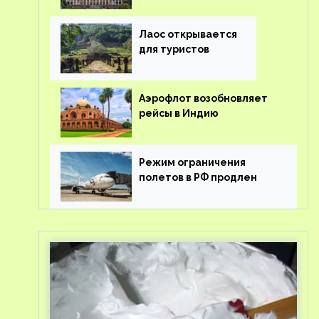
туроператорам затраты
на вывоз россиян из-за
рубежа
Лаос открывается
для туристов
Аэрофлот возобновляет
рейсы в Индию
Режим ограничения
полетов в РФ продлен