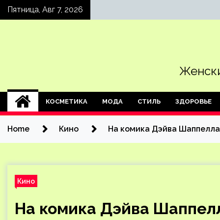
Skip
Пятница, Авг 7, 2026
to
content
Женски
КОСМЕТИКА
МОДА
СТИЛЬ
ЗДОРОВЬЕ
Home
Кино
На комика Дэйва Шаппелла
Кино
На комика Дэйва Шаппелл