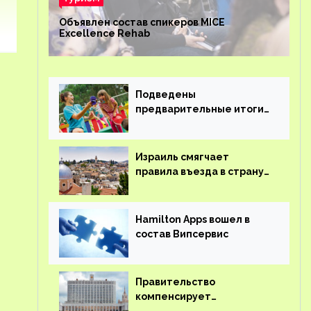
Объявлен состав спикеров MICE
Excellence Rehab
Подведены
предварительные итоги
детского кешбэка
Израиль смягчает
правила въезда в страну
для иностранцев
Hamilton Apps вошел в
состав Випсервис
Правительство
компенсирует