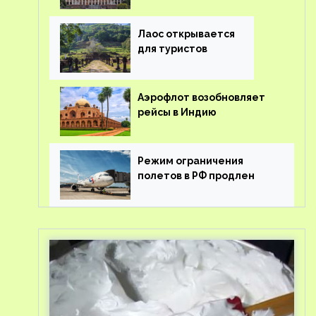
туроператорам затраты
на вывоз россиян из-за
рубежа
Лаос открывается
для туристов
Аэрофлот возобновляет
рейсы в Индию
Режим ограничения
полетов в РФ продлен