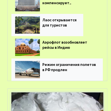
компенсирует
туроператорам затраты на
вывоз россиян из-за рубежа
Лаос открывается
для туристов
Аэрофлот возобновляет
рейсы в Индию
Режим ограничения полетов
в РФ продлен