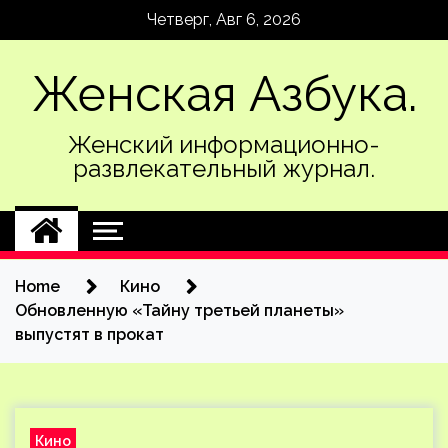
Skip
Четверг, Авг 6, 2026
to
content
Женская Азбука.
Женский информационно-
развлекательный журнал.
Home
Кино
Обновленную «Тайну третьей планеты»
выпустят в прокат
Кино