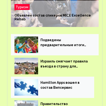
Туризм
Объявлен состав спикеров MICE Excellence
Rehab
Подведены
предварительные итоги
детского кешбэка
Израиль смягчает правила
въезда в страну для
иностранцев
Hamilton Apps вошел в
состав Випсервис
Правительство