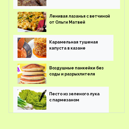
Ленивая лазанья с ветчиной
от Ольги Матвей
Карамельная тушеная
капуста в казане
Воздушные панкейки без
соды и разрыхлителя
Песто из зеленого лука
с пармезаном