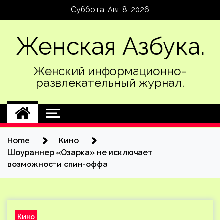
Skip
Суббота, Авг 8, 2026
to
content
Женская Азбука.
Женский информационно-
развлекательный журнал.
Home
Кино
Шоураннер «Озарка» не исключает
возможности спин-оффа
Кино