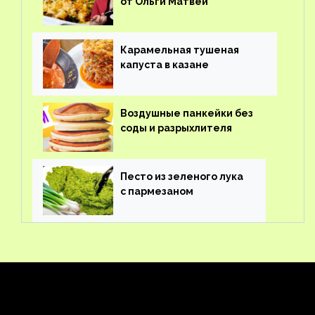
от Ольги Матвей
Карамельная тушеная
капуста в казане
Воздушные панкейки без
соды и разрыхлителя
Песто из зеленого лука
с пармезаном