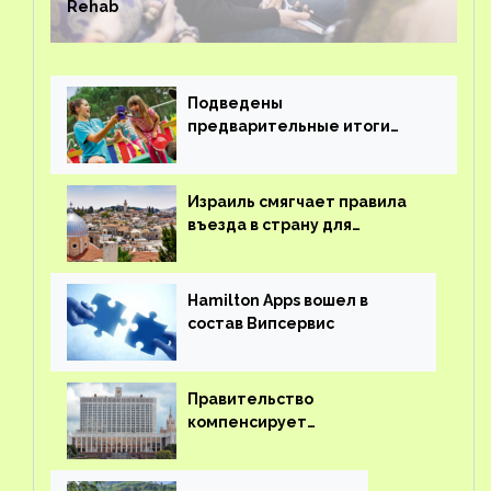
Rehab
Подведены
предварительные итоги
детского кешбэка
Израиль смягчает правила
въезда в страну для
иностранцев
Hamilton Apps вошел в
состав Випсервис
Правительство
компенсирует
туроператорам затраты на
вывоз россиян из-за рубежа