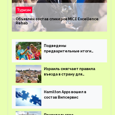
Туризм
Объявлен состав спикеров MICE Excellence
Rehab
Подведены
предварительные итоги
детского кешбэка
Израиль смягчает правила
въезда в страну для
иностранцев
Hamilton Apps вошел в
состав Випсервис