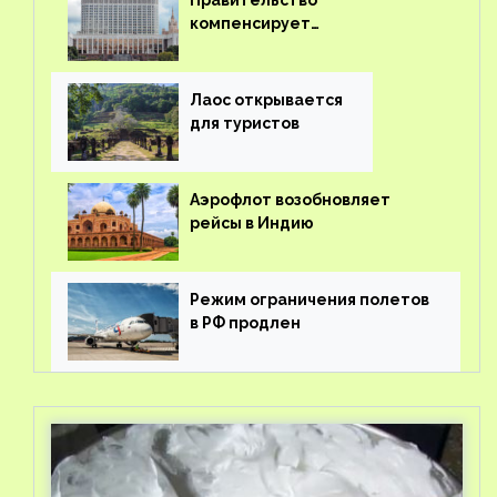
Правительство
компенсирует
туроператорам затраты на
вывоз россиян из-за рубежа
Лаос открывается
для туристов
Аэрофлот возобновляет
рейсы в Индию
Режим ограничения полетов
в РФ продлен