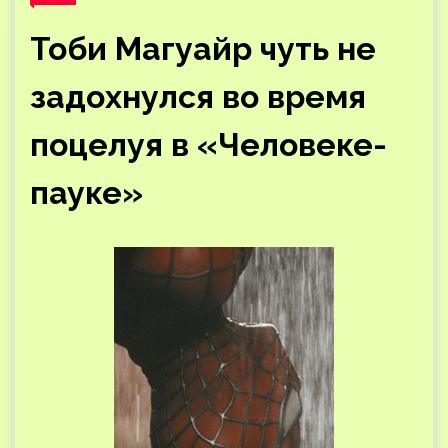
Тоби Магуайр чуть не
задохнулся во время
поцелуя в «Человеке-
пауке»