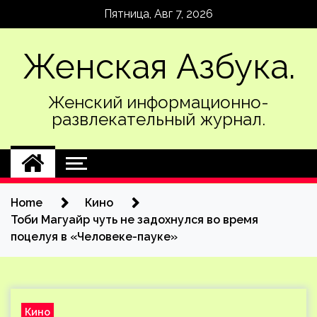
Skip
Пятница, Авг 7, 2026
to
content
Женская Азбука.
Женский информационно-
развлекательный журнал.
Home
Кино
Тоби Магуайр чуть не задохнулся во время
поцелуя в «Человеке-пауке»
Кино