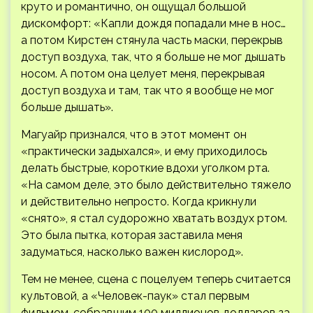
круто и романтично, он ощущал большой
дискомфорт: «Капли дождя попадали мне в нос…
а потом Кирстен стянула часть маски, перекрыв
доступ воздуха, так, что я больше не мог дышать
носом. А потом она целует меня, перекрывая
доступ воздуха и там, так что я вообще не мог
больше дышать».
Магуайр признался, что в этот момент он
«практически задыхался», и ему приходилось
делать быстрые, короткие вдохи уголком рта.
«На самом деле, это было действительно тяжело
и действительно непросто. Когда крикнули
«снято», я стал судорожно хватать воздух ртом.
Это была пытка, которая заставила меня
задуматься, насколько важен кислород».
Тем не менее, сцена с поцелуем теперь считается
культовой, а «Человек-паук» стал первым
фильмом, собравшим 100 миллионов долларов за