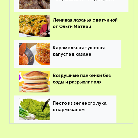
Ленивая лазанья с ветчиной
от Ольги Матвей
Карамельная тушеная
капуста в казане
Воздушные панкейки без
соды и разрыхлителя
Песто из зеленого лука
с пармезаном