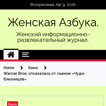
Skip
Воскресенье, Авг 9, 2026
to
content
Женская Азбука.
Женский информационно-
развлекательный журнал.
Home
Кино
Warner Bros. отказалась от съемок «Чудо-
близнецов»
Кино