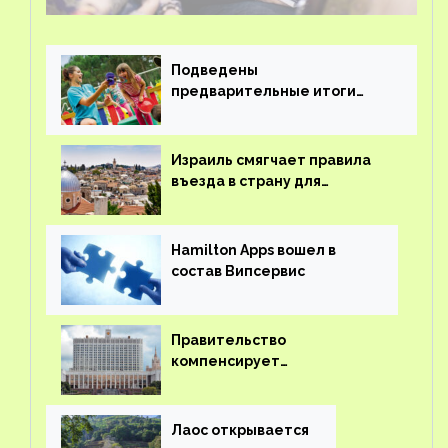
Подведены
предварительные итоги
детского кешбэка
Израиль смягчает правила
въезда в страну для
иностранцев
Hamilton Apps вошел в
состав Випсервис
Правительство
компенсирует
туроператорам затраты на
вывоз россиян из-за рубежа
Лаос открывается