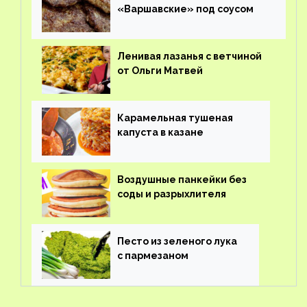
«Варшавские» под соусом
Ленивая лазанья с ветчиной
от Ольги Матвей
Карамельная тушеная
капуста в казане
Воздушные панкейки без
соды и разрыхлителя
Песто из зеленого лука
с пармезаном