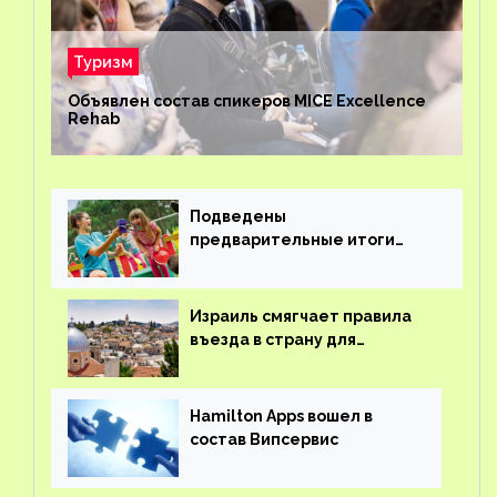
Туризм
Объявлен состав спикеров MICE Excellence
Rehab
Подведены
предварительные итоги
детского кешбэка
Израиль смягчает правила
въезда в страну для
иностранцев
Hamilton Apps вошел в
состав Випсервис