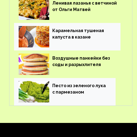
Ленивая лазанья с ветчиной
от Ольги Матвей
Карамельная тушеная
капуста в казане
Воздушные панкейки без
соды и разрыхлителя
Песто из зеленого лука
с пармезаном