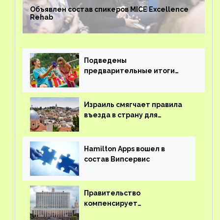
Объявлен состав спикеров MICE Excellence
Rehab
Подведены
предварительные итоги
детского кешбэка
Израиль смягчает правила
въезда в страну для
иностранцев
Hamilton Apps вошел в
состав Випсервис
Правительство
компенсирует
туроператорам затраты на