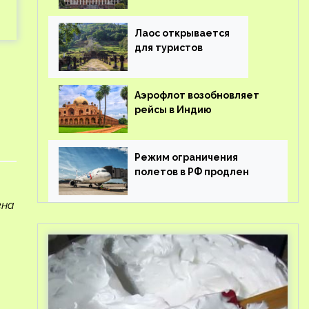
туроператорам затраты
на вывоз россиян из-за
рубежа
Лаос открывается
для туристов
Аэрофлот возобновляет
рейсы в Индию
Режим ограничения
полетов в РФ продлен
ена