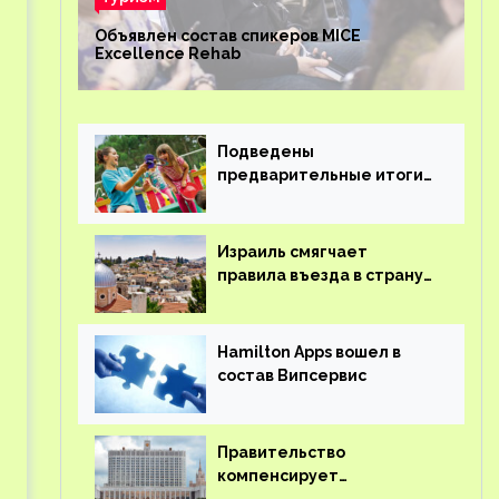
Объявлен состав спикеров MICE
Excellence Rehab
Подведены
предварительные итоги
детского кешбэка
Израиль смягчает
правила въезда в страну
для иностранцев
Hamilton Apps вошел в
состав Випсервис
Правительство
компенсирует