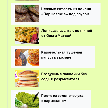
Нежные котлеты из печени
«Варшавские» под соусом
Ленивая лазанья с ветчиной
от Ольги Матвей
Карамельная тушеная
капуста в казане
Воздушные панкейки без
соды и разрыхлителя
Песто из зеленого лука
с пармезаном