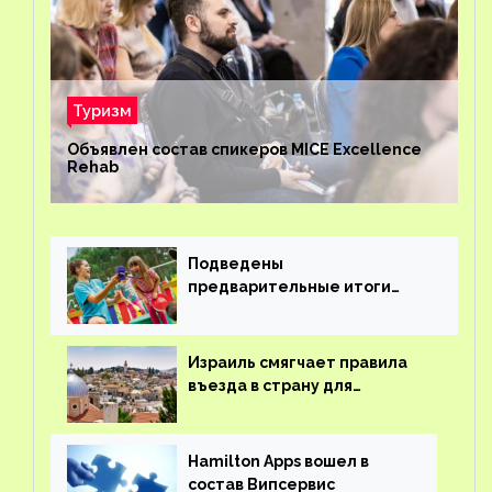
Туризм
Объявлен состав спикеров MICE Excellence
Rehab
Подведены
предварительные итоги
детского кешбэка
Израиль смягчает правила
въезда в страну для
иностранцев
Hamilton Apps вошел в
состав Випсервис