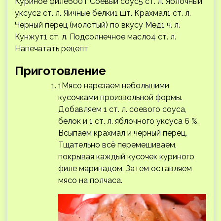
Куриное филе600 г Соевый соус5 ст. л. Яблочный
уксус2 ст. л. Яичные белки1 шт. Крахмал1 ст. л.
Черный перец (молотый) по вкусу Мёд1 ч. л.
Кунжут1 ст. л. Подсолнечное масло4 ст. л.
Напечатать рецепт
Приготовление
1Мясо нарезаем небольшими
кусочками произвольной формы.
Добавляем 1 ст. л. соевого соуса,
белок и 1 ст. л. яблочного уксуса 6 %.
Всыпаем крахмал и черный перец.
Тщательно всё перемешиваем,
покрывая каждый кусочек куриного
филе маринадом. Затем оставляем
мясо на полчаса.