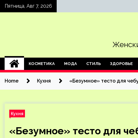
Skip
Пятница, Авг 7, 2026
to
content
Женски
КОСМЕТИКА
МОДА
СТИЛЬ
ЗДОРОВЬЕ
Home
Кухня
«Безумное» тесто для чеб
Кухня
«Безумное» тесто для ч