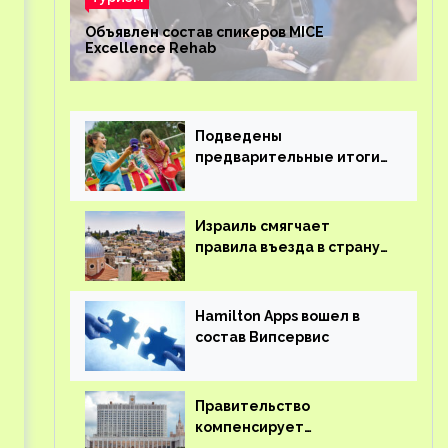
Объявлен состав спикеров MICE
Excellence Rehab
т
Подведены
предварительные итоги
детского кешбэка
Израиль смягчает
правила въезда в страну
для иностранцев
Hamilton Apps вошел в
состав Випсервис
Правительство
компенсирует