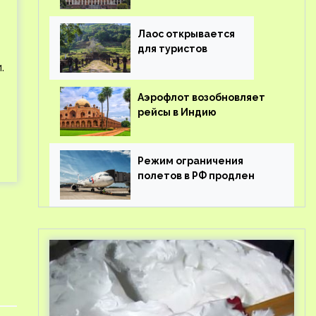
туроператорам затраты
на вывоз россиян из-за
рубежа
Лаос открывается
для туристов
.
Аэрофлот возобновляет
рейсы в Индию
Режим ограничения
полетов в РФ продлен