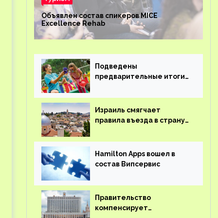
Объявлен состав спикеров MICE
Excellence Rehab
Подведены
предварительные итоги
детского кешбэка
Израиль смягчает
правила въезда в страну
для иностранцев
Hamilton Apps вошел в
состав Випсервис
Правительство
компенсирует