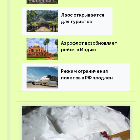
туроператорам затраты
на вывоз россиян из-за
рубежа
Лаос открывается
для туристов
Аэрофлот возобновляет
рейсы в Индию
Режим ограничения
полетов в РФ продлен