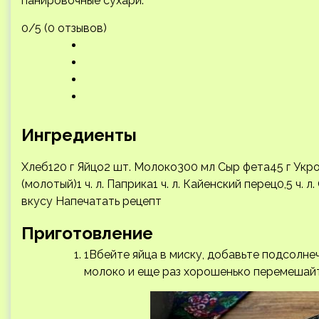
панировочные сухари.
0/5 (0 отзывов)
Ингредиенты
Хлеб120 г Яйцо2 шт. Молоко300 мл Сыр фета45 г Укр
(молотый)1 ч. л. Паприка1 ч. л. Кайенский перец0,5 ч.
вкусу
Напечатать рецепт
Приготовление
1Вбейте яйца в миску, добавьте подсолне
молоко и еще раз хорошенько перемешайт