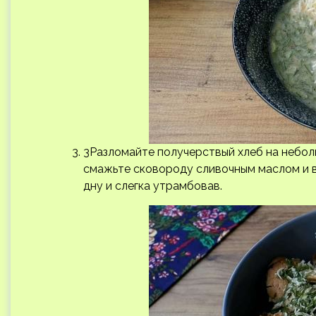
3Разломайте получерствый хлеб на небол
смажьте сковороду сливочным маслом и 
дну и слегка утрамбовав.