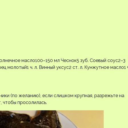
солнечное масло100–150 мл Чеснок5 зуб. Соевый соус2–3
ец молотый1 ч. л. Винный уксус2 ст. л. Кунжутное масло1 
ники (по желанию), если слишком крупная, разрежьте на
т, чтобы просолилась.