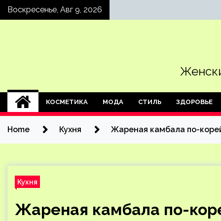
Skip
Воскресенье, Авг 9, 2026
to
content
Женски
КОСМЕТИКА
МОДА
СТИЛЬ
ЗДОРОВЬЕ
Home
Кухня
Жареная камбала по-корей
Кухня
Жареная камбала по-коре