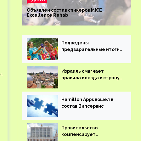
Объявлен состав спикеров MICE
Excellence Rehab
Подведены
предварительные итоги
детского кешбэка
Израиль смягчает
ч.
правила въезда в страну
для иностранцев
Hamilton Apps вошел в
состав Випсервис
Правительство
компенсирует