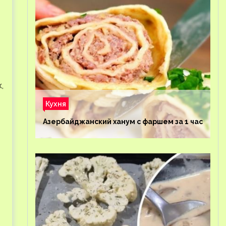
,
Кухня
Азербайджанский ханум с фаршем за 1 час