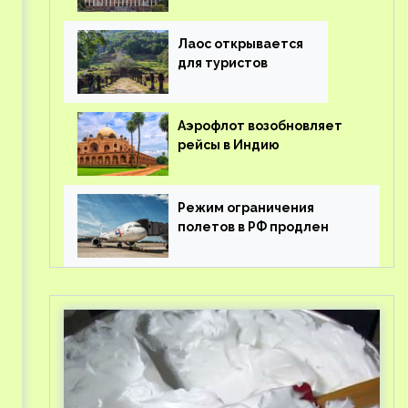
туроператорам затраты
на вывоз россиян из-за
рубежа
Лаос открывается
для туристов
Аэрофлот возобновляет
рейсы в Индию
Режим ограничения
полетов в РФ продлен