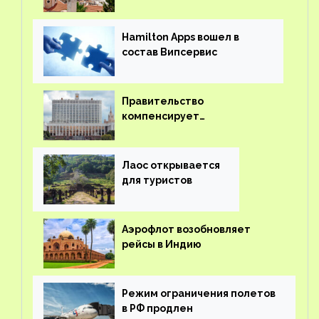
иностранцев
Hamilton Apps вошел в
состав Випсервис
Правительство
компенсирует
туроператорам затраты на
вывоз россиян из-за рубежа
Лаос открывается
для туристов
Аэрофлот возобновляет
рейсы в Индию
Режим ограничения полетов
в РФ продлен