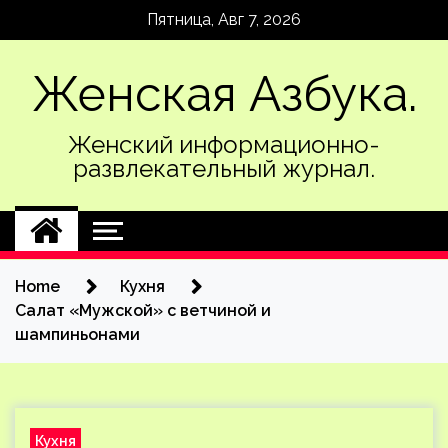
Skip
Пятница, Авг 7, 2026
to
content
Женская Азбука.
Женский информационно-
развлекательный журнал.
Home
Кухня
Салат «Мужской» с ветчиной и
шампиньонами
Кухня