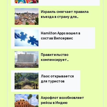
детского кешбэка
Израиль смягчает правила
въезда в страну для
иностранцев
Hamilton Apps вошел в
состав Випсервис
Правительство
компенсирует
туроператорам затраты на
вывоз россиян из-за рубежа
Лаос открывается
для туристов
Аэрофлот возобновляет
рейсы в Индию