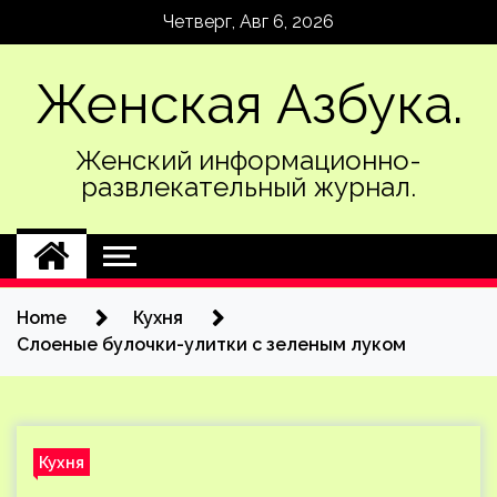
Skip
Четверг, Авг 6, 2026
to
content
Женская Азбука.
Женский информационно-
развлекательный журнал.
Home
Кухня
Слоеные булочки-улитки с зеленым луком
Кухня