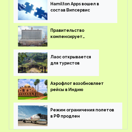
Hamilton Apps вошел в
состав Випсервис
Правительство
компенсирует
туроператорам затраты на
вывоз россиян из-за рубежа
Лаос открывается
для туристов
Аэрофлот возобновляет
рейсы в Индию
Режим ограничения полетов
в РФ продлен