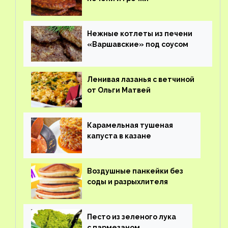
Нежные котлеты из печени
«Варшавские» под соусом
Ленивая лазанья с ветчиной
от Ольги Матвей
Карамельная тушеная
капуста в казане
Воздушные панкейки без
соды и разрыхлителя
Песто из зеленого лука
с пармезаном