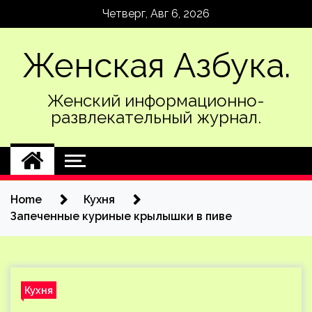
Skip
Четверг, Авг 6, 2026
to
content
Женская Азбука.
Женский информационно-
развлекательный журнал.
Home
Кухня
Запеченные куриные крылышки в пиве
Кухня