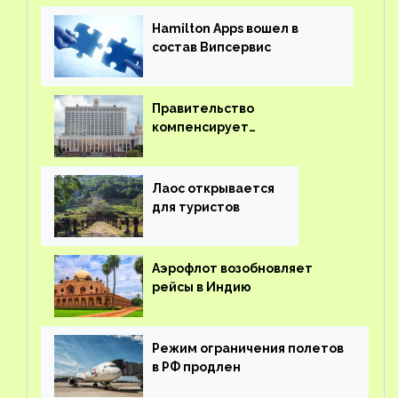
Hamilton Apps вошел в
состав Випсервис
Правительство
компенсирует
туроператорам затраты на
вывоз россиян из-за рубежа
Лаос открывается
для туристов
Аэрофлот возобновляет
рейсы в Индию
Режим ограничения полетов
в РФ продлен