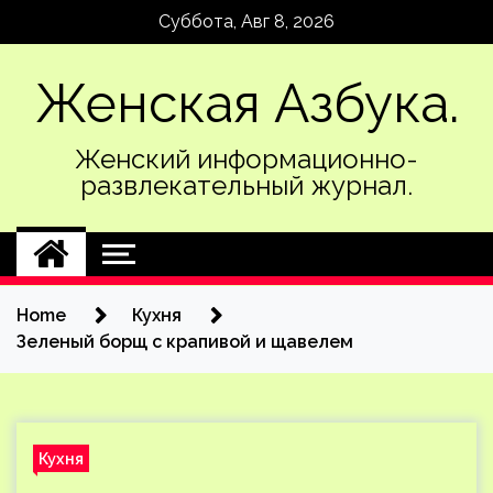
Skip
Суббота, Авг 8, 2026
to
content
Женская Азбука.
Женский информационно-
развлекательный журнал.
Home
Кухня
Зеленый борщ с крапивой и щавелем
Кухня