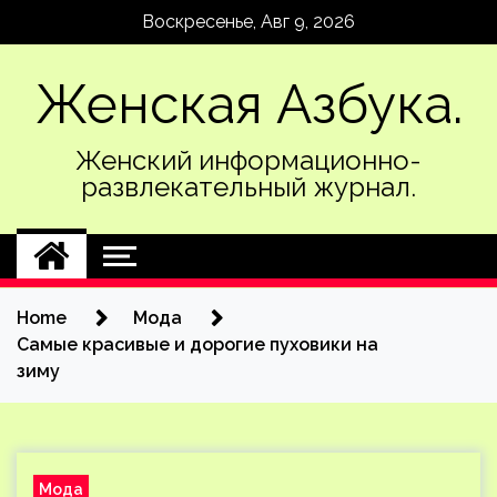
Skip
Воскресенье, Авг 9, 2026
to
content
Женская Азбука.
Женский информационно-
развлекательный журнал.
Home
Мода
Самые красивые и дорогие пуховики на
зиму
Мода