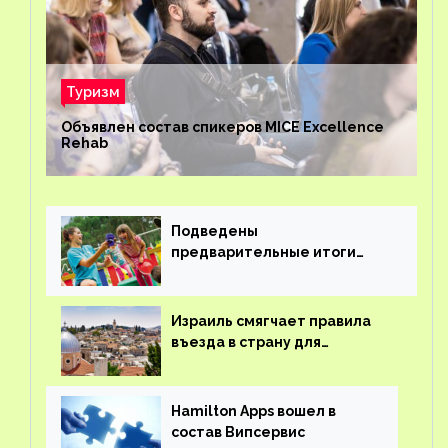
Туризм
Объявлен состав спикеров MICE Excellence
Rehab
Подведены
предварительные итоги
детского кешбэка
Израиль смягчает правила
въезда в страну для
иностранцев
Hamilton Apps вошел в
состав Випсервис