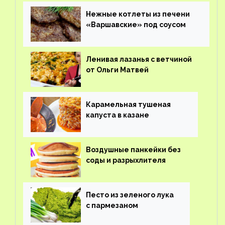
Нежные котлеты из печени
«Варшавские» под соусом
Ленивая лазанья с ветчиной
от Ольги Матвей
Карамельная тушеная
капуста в казане
Воздушные панкейки без
соды и разрыхлителя
Песто из зеленого лука
с пармезаном