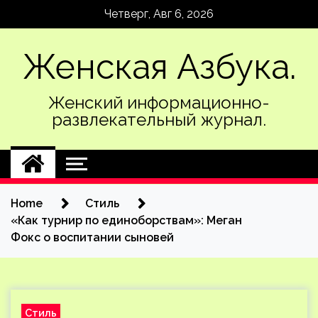
Skip
Четверг, Авг 6, 2026
to
content
Женская Азбука.
Женский информационно-
развлекательный журнал.
Home
Стиль
«Как турнир по единоборствам»: Меган
Фокс о воспитании сыновей
Стиль