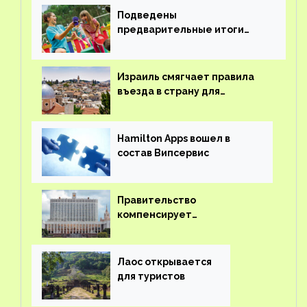
Подведены
предварительные итоги
детского кешбэка
Израиль смягчает правила
въезда в страну для
иностранцев
Hamilton Apps вошел в
состав Випсервис
Правительство
компенсирует
туроператорам затраты на
вывоз россиян из-за рубежа
Лаос открывается
для туристов