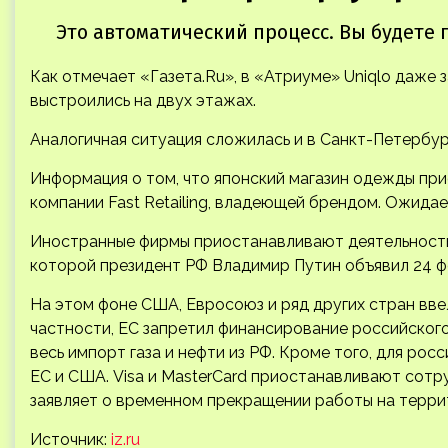
Как отмечает «Газета.Ru», в «Атриуме» Uniqlo даже 
выстроились на двух этажах.
Аналогичная ситуация сложилась и в Санкт-Петербур
Информация о том, что японский магазин одежды при
компании Fast Retailing, владеющей брендом. Ожидает
Иностранные фирмы приостанавливают деятельность 
которой президент РФ Владимир Путин объявил 24 ф
На этом фоне США, Евросоюз и ряд других стран вв
частности, ЕС запретил финансирование российского
весь импорт газа и нефти из РФ. Кроме того, для р
ЕС и США. Visa и MasterCard приостанавливают сотр
заявляет о временном прекращении работы на терри
Источник:
iz.ru