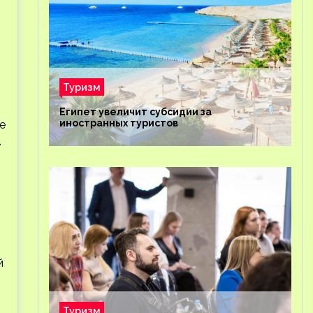
Туризм
Египет увеличит субсидии за
иностранных туристов
е
.
й
Туризм