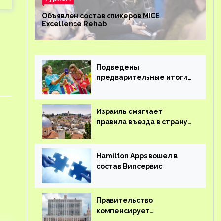
Объявлен состав спикеров MICE
Excellence Rehab
Подведены
предварительные итоги
детского кешбэка
Израиль смягчает
правила въезда в страну
для иностранцев
Hamilton Apps вошел в
состав Випсервис
Правительство
компенсирует