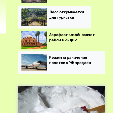
туроператорам затраты
на вывоз россиян из-за
рубежа
Лаос открывается
для туристов
Аэрофлот возобновляет
рейсы в Индию
Режим ограничения
полетов в РФ продлен