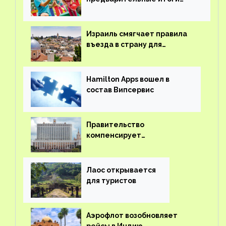
детского кешбэка
Израиль смягчает правила
въезда в страну для
иностранцев
Hamilton Apps вошел в
состав Випсервис
Правительство
компенсирует
туроператорам затраты на
вывоз россиян из-за рубежа
Лаос открывается
для туристов
Аэрофлот возобновляет
рейсы в Индию