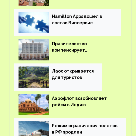
иностранцев
Hamilton Apps вошел в
состав Випсервис
Правительство
компенсирует
туроператорам затраты на
вывоз россиян из-за рубежа
Лаос открывается
для туристов
Аэрофлот возобновляет
рейсы в Индию
Режим ограничения полетов
в РФ продлен