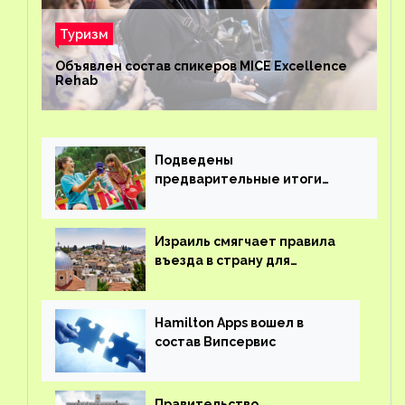
Туризм
Объявлен состав спикеров MICE Excellence
Rehab
Подведены
предварительные итоги
детского кешбэка
Израиль смягчает правила
въезда в страну для
иностранцев
Hamilton Apps вошел в
состав Випсервис
Правительство