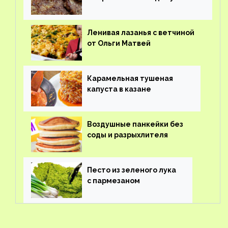
Ленивая лазанья с ветчиной
от Ольги Матвей
Карамельная тушеная
капуста в казане
Воздушные панкейки без
соды и разрыхлителя
Песто из зеленого лука
с пармезаном