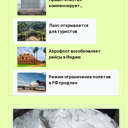
компенсирует
туроператорам затраты на
вывоз россиян из-за рубежа
Лаос открывается
для туристов
Аэрофлот возобновляет
рейсы в Индию
Режим ограничения полетов
в РФ продлен