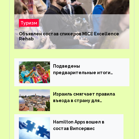
Туризм
Объявлен состав спикеров MICE Excellence
Rehab
Подведены
предварительные итоги
детского кешбэка
Израиль смягчает правила
въезда в страну для
иностранцев
Hamilton Apps вошел в
состав Випсервис