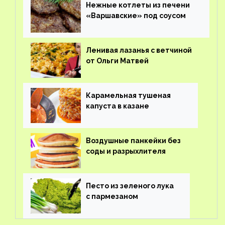
Нежные котлеты из печени
«Варшавские» под соусом
Ленивая лазанья с ветчиной
от Ольги Матвей
Карамельная тушеная
капуста в казане
Воздушные панкейки без
соды и разрыхлителя
Песто из зеленого лука
с пармезаном