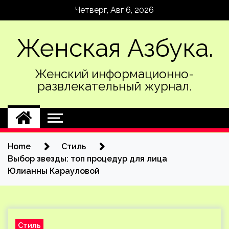
Skip
Четверг, Авг 6, 2026
to
content
Женская Азбука.
Женский информационно-
развлекательный журнал.
Home
Стиль
Выбор звезды: топ процедур для лица
Юлианны Карауловой
Стиль