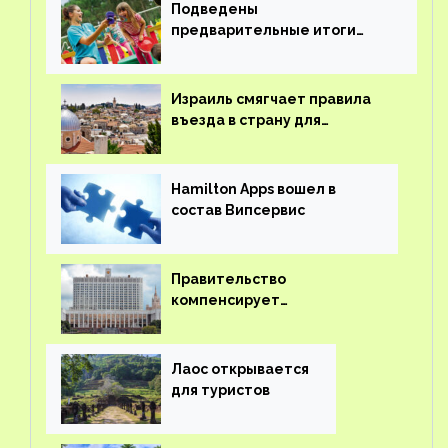
Подведены
предварительные итоги
детского кешбэка
Израиль смягчает правила
въезда в страну для
иностранцев
Hamilton Apps вошел в
состав Випсервис
Правительство
компенсирует
туроператорам затраты на
вывоз россиян из-за рубежа
Лаос открывается
для туристов