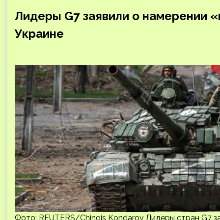
Лидеры G7 заявили о намерении «
Украине
Фото: REUTERS/Chingis Kondarov Лидеры стран G7 з