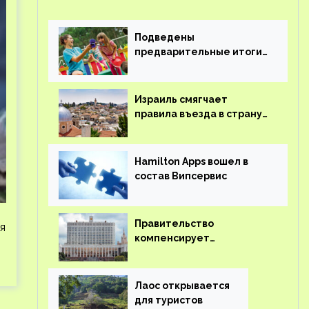
Подведены
предварительные итоги
детского кешбэка
Израиль смягчает
правила въезда в страну
для иностранцев
Hamilton Apps вошел в
состав Випсервис
Правительство
я
компенсирует
туроператорам затраты
на вывоз россиян из-за
рубежа
Лаос открывается
для туристов