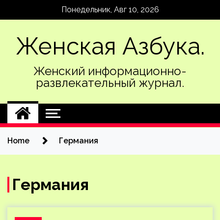
Skip
Понедельник, Авг 10, 2026
to
content
Женская Азбука.
Женский информационно-
развлекательный журнал.
Home
Германия
Германия