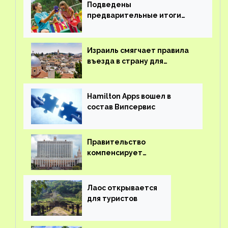
Подведены
предварительные итоги
детского кешбэка
Израиль смягчает правила
въезда в страну для
иностранцев
Hamilton Apps вошел в
состав Випсервис
Правительство
компенсирует
туроператорам затраты на
вывоз россиян из-за рубежа
Лаос открывается
для туристов