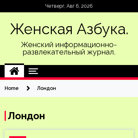
Skip
Четверг, Авг 6, 2026
to
content
Женская Азбука.
Женский информационно-
развлекательный журнал.
Home
Лондон
Лондон