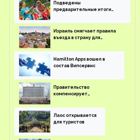
Подведены
предварительные итоги
детского кешбэка
Израиль смягчает правила
въезда в страну для
иностранцев
Hamilton Apps вошел в
состав Випсервис
Правительство
компенсирует
туроператорам затраты на
вывоз россиян из-за рубежа
Лаос открывается
для туристов