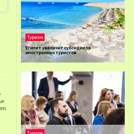
Туризм
Египет увеличит субсидии за
иностранных туристов
ю
их
тт,
Туризм