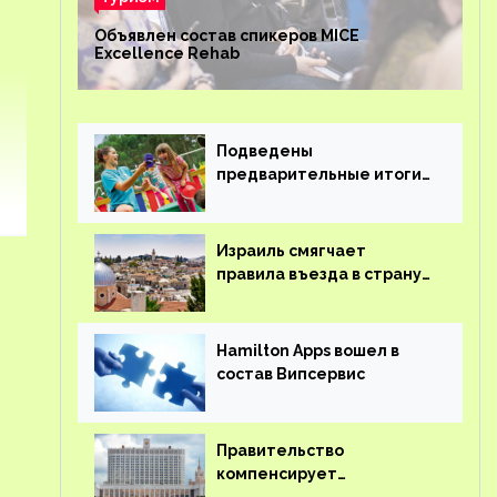
Объявлен состав спикеров MICE
Excellence Rehab
Подведены
предварительные итоги
детского кешбэка
Израиль смягчает
правила въезда в страну
для иностранцев
Hamilton Apps вошел в
состав Випсервис
Правительство
компенсирует