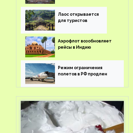
туроператорам затраты
на вывоз россиян из-за
рубежа
Лаос открывается
для туристов
Аэрофлот возобновляет
рейсы в Индию
Режим ограничения
полетов в РФ продлен