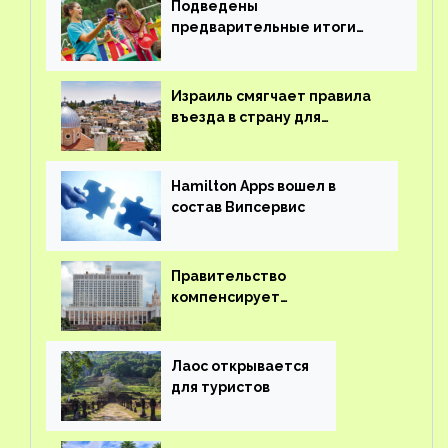
Подведены
предварительные итоги
детского кешбэка
Израиль смягчает правила
въезда в страну для
иностранцев
Hamilton Apps вошел в
состав Випсервис
Правительство
компенсирует
туроператорам затраты на
вывоз россиян из-за рубежа
Лаос открывается
для туристов