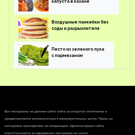
капуста в казане
Воздушные панкейки без
соды и разрыхлителя
Песто из зеленого лука
с пармезаном
Все материалы на данном сайте взяты из открытых источников и
предоставляются исключительно в ознакомительных целях. Права на
материалы принадлежат их владельцам. Администрация сайта
ответственности за содержание материала не несет.