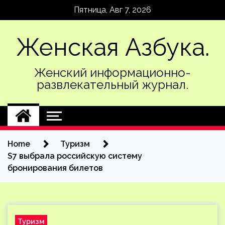
Skip
Пятница, Авг 7, 2026
to
content
Женская Азбука.
Женский информационно-
развлекательный журнал.
Home
Туризм
S7 выбрала российскую систему
бронирования билетов
Туризм