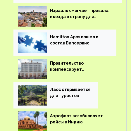
Израиль смягчает правила
въезда в страну для
иностранцев
Hamilton Apps вошел в
состав Випсервис
Правительство
компенсирует
туроператорам затраты на
вывоз россиян из-за рубежа
Лаос открывается
для туристов
Аэрофлот возобновляет
рейсы в Индию