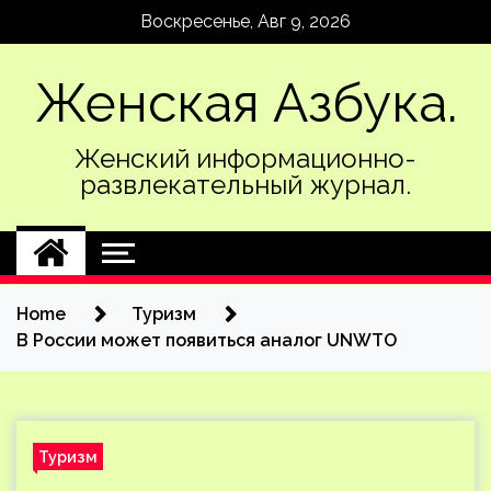
Skip
Воскресенье, Авг 9, 2026
to
content
Женская Азбука.
Женский информационно-
развлекательный журнал.
Home
Туризм
В России может появиться аналог UNWTO
Туризм