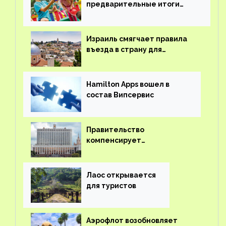
предварительные итоги
детского кешбэка
Израиль смягчает правила
въезда в страну для
иностранцев
Hamilton Apps вошел в
состав Випсервис
Правительство
компенсирует
туроператорам затраты на
вывоз россиян из-за рубежа
Лаос открывается
для туристов
Аэрофлот возобновляет