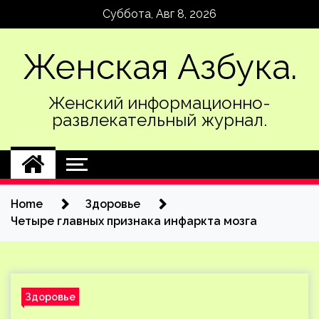
Skip
Суббота, Авг 8, 2026
to
content
Женская Азбука.
Женский информационно-
развлекательный журнал.
Home
Здоровье
Четыре главных признака инфаркта мозга
Здоровье