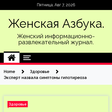
Skip
Пятница, Авг 7, 2026
to
content
Женская Азбука.
Женский информационно-
развлекательный журнал.
Home
Здоровье
Эксперт назвала симптомы гипотиреоза
Здоровье