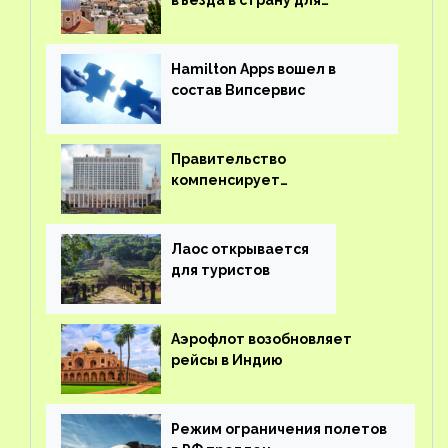
иностранцев
Hamilton Apps вошел в
состав Випсервис
Правительство
компенсирует
туроператорам затраты на
вывоз россиян из-за рубежа
Лаос открывается
для туристов
Аэрофлот возобновляет
рейсы в Индию
Режим ограничения полетов