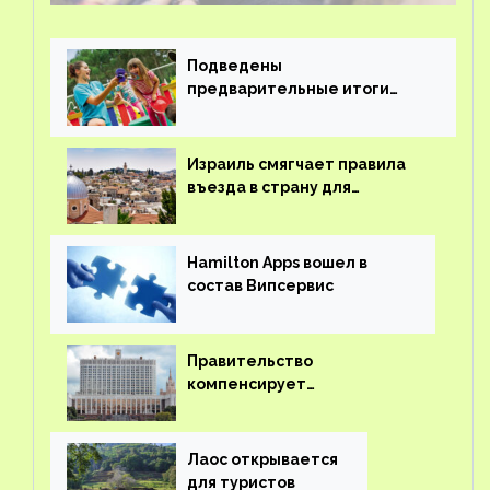
Подведены
предварительные итоги
детского кешбэка
Израиль смягчает правила
въезда в страну для
иностранцев
Hamilton Apps вошел в
состав Випсервис
Правительство
компенсирует
туроператорам затраты на
вывоз россиян из-за рубежа
Лаос открывается
для туристов