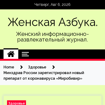
Skip
Четверг, Авг 6, 2026
to
content
Женская Азбука.
Женский информационно-
развлекательный журнал.
Home
Здоровье
Минздрав России зарегистрировал новый
препарат от коронавируса «Миробивир»
Здоровье