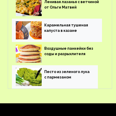
Ленивая лазанья с ветчиной
от Ольги Матвей
Карамельная тушеная
капуста в казане
Воздушные панкейки без
соды и разрыхлителя
Песто из зеленого лука
с пармезаном