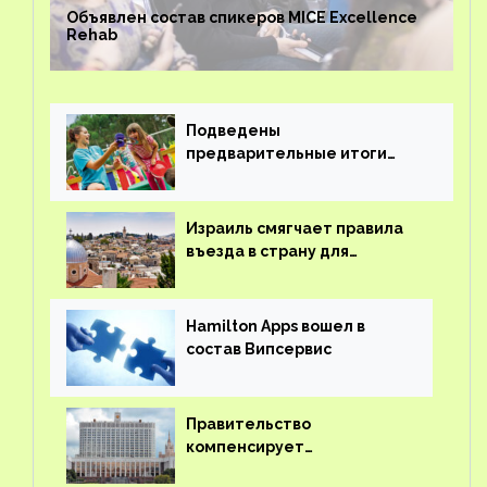
Объявлен состав спикеров MICE Excellence
Rehab
Подведены
предварительные итоги
детского кешбэка
Израиль смягчает правила
въезда в страну для
иностранцев
Hamilton Apps вошел в
состав Випсервис
Правительство
компенсирует
туроператорам затраты на