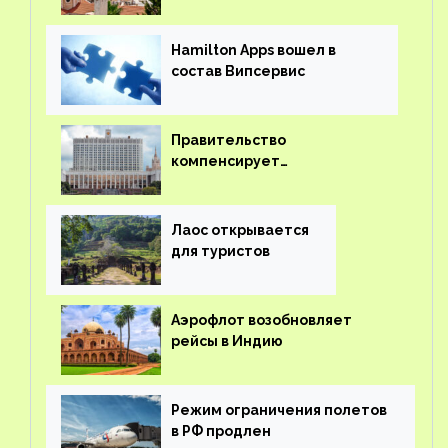
иностранцев
Hamilton Apps вошел в
состав Випсервис
Правительство
компенсирует
туроператорам затраты на
вывоз россиян из-за рубежа
Лаос открывается
для туристов
Аэрофлот возобновляет
рейсы в Индию
Режим ограничения полетов
в РФ продлен