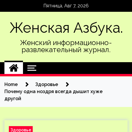
Skip
Пятница, Авг 7, 2026
to
content
Женская Азбука.
Женский информационно-
развлекательный журнал.
Home
Здоровье
Почему одна ноздря всегда дышит хуже
другой
Здоровье