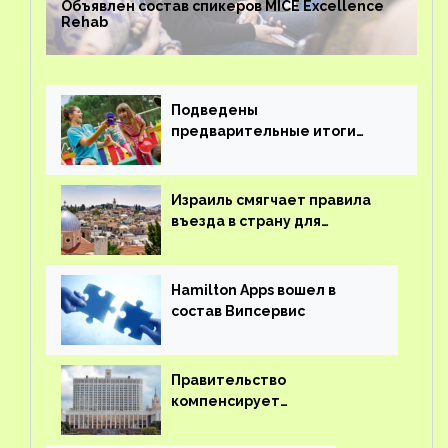
Объявлен состав спикеров MICE Excellence
Rehab
Подведены
предварительные итоги
детского кешбэка
Израиль смягчает правила
въезда в страну для
иностранцев
Hamilton Apps вошел в
состав Випсервис
Правительство
компенсирует
туроператорам затраты на
вывоз россиян из-за рубежа