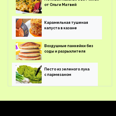
от Ольги Матвей
Карамельная тушеная
капуста в казане
Воздушные панкейки без
соды и разрыхлителя
Песто из зеленого лука
с пармезаном