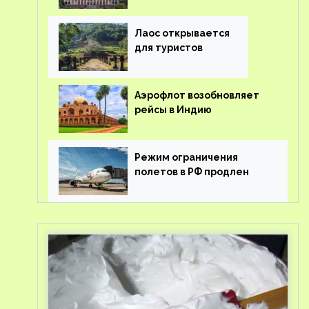
туроператорам затраты
на вывоз россиян из-за
рубежа
Лаос открывается
для туристов
Аэрофлот возобновляет
рейсы в Индию
Режим ограничения
полетов в РФ продлен