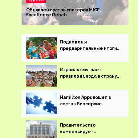
Объявлен состав спикеров MICE
Excellence Rehab
Подведены
предварительные итоги
детского кешбэка
Израиль смягчает
правила въезда в страну
для иностранцев
Hamilton Apps вошел в
состав Випсервис
Правительство
компенсирует