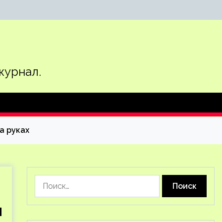
журнал.
а руках
Найти:
и